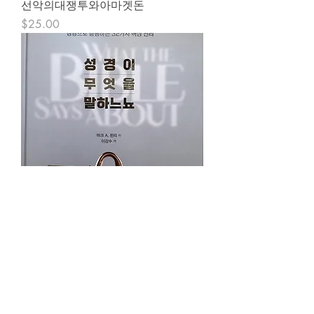
선악의대쟁투와아마겟돈
Price
$25.00
성경이 무엇을 말하느뇨
Price
$35.00
Load More