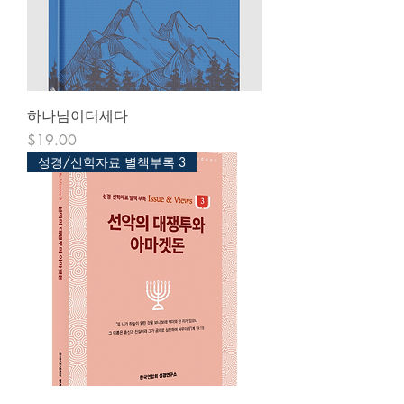
하나님이더세다
Price
$19.00
성경/신학자료 별책부록 3