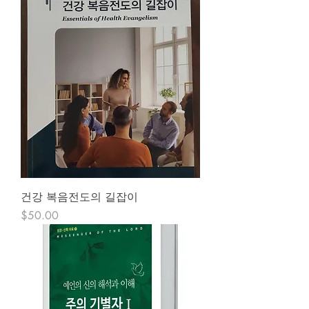
건강 복음전도의 길잡이
Price
$50.00