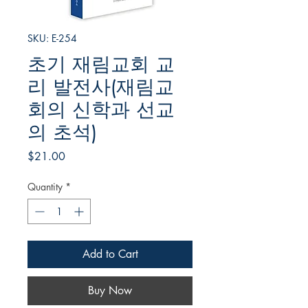
SKU: E-254
초기 재림교회 교
리 발전사(재림교
회의 신학과 선교
의 초석)
Price
$21.00
Quantity
*
Add to Cart
Buy Now