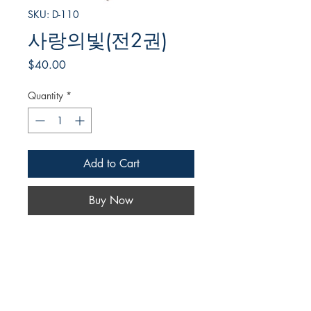
SKU: D-110
사랑의빛(전2권)
Price
$40.00
Quantity
*
Add to Cart
Buy Now