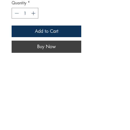
Quantity
*
Add to Cart
Buy Now