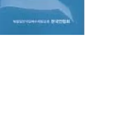
Shop
ngeles, CA
FAQ
Shipping & Returns
Store Policy