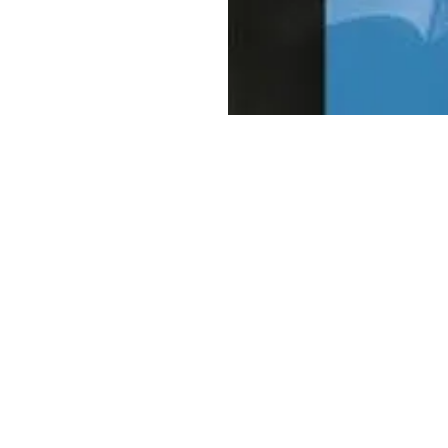
미주 시조사 (Korea Adventist Press)
619 S. New Hampshire Ave, Los A
90005
Email:
koreanap@yahoo.com