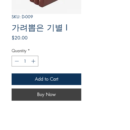
SKU: D-009
가려뽑은 기별 I
Price
$20.00
Quantity
*
Add to Cart
Buy Now